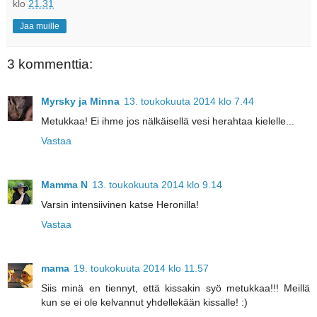
klo
21.31
Jaa muille
3 kommenttia:
Myrsky ja Minna
13. toukokuuta 2014 klo 7.44
Metukkaa! Ei ihme jos nälkäisellä vesi herahtaa kielelle...
Vastaa
Mamma N
13. toukokuuta 2014 klo 9.14
Varsin intensiivinen katse Heronilla!
Vastaa
mama
19. toukokuuta 2014 klo 11.57
Siis minä en tiennyt, että kissakin syö metukkaa!!! Meillä
kun se ei ole kelvannut yhdellekään kissalle! :)